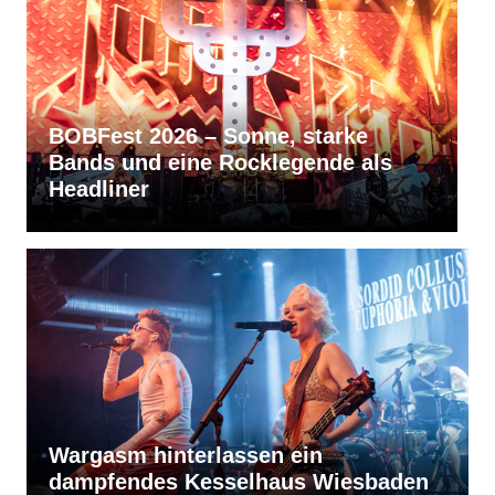
RVBang Festival 2026 – Balingen
bleibt die Metal-Hochburg des
Südens
Wargasm hinterlassen ein
dampfendes Kesselhaus Wiesbaden