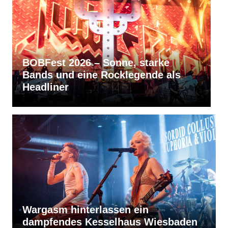
e
RVBang Festival 2026 – Balingen
als
bleibt die Metal-Hochburg des
Südens
Wargasm hinterlassen ein
dampfendes Kesselhaus Wiesbaden