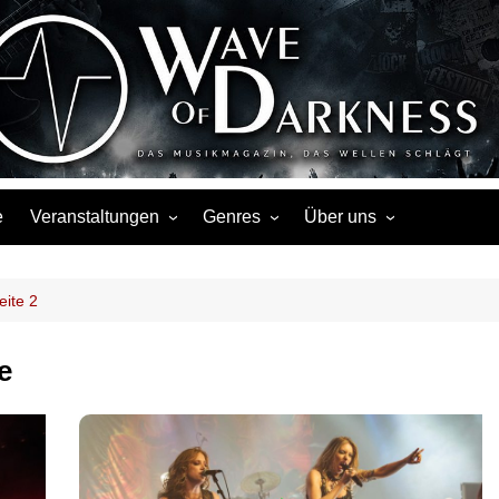
Wave of Darknes
s, Events, Fotos, Termine, Interviews, Berichte, Musik
e
Veranstaltungen
Genres
Über uns
Liste
Metal
Über uns
Touren
Rock
Facebook
eite 2
Kalender
Gothic / Dark
Instagram
e
Konzerte
Punk
Festivals
Folk / Mittelalter
Veranstaltungsorte
Weitere Genres