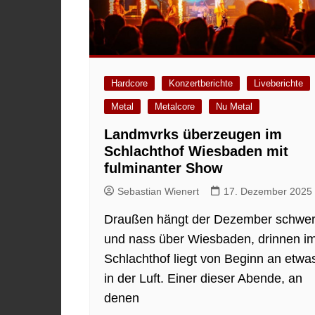
Hardcore
Konzertberichte
Liveberichte
Metal
Metalcore
Nu Metal
Landmvrks überzeugen im
Schlachthof Wiesbaden mit
fulminanter Show
Sebastian Wienert
17. Dezember 2025
Draußen hängt der Dezember schwe
und nass über Wiesbaden, drinnen i
Schlachthof liegt von Beginn an etwa
in der Luft. Einer dieser Abende, an
denen