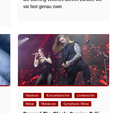
sie fast genau zwei
Hardrock
Konzertberichte
Liveberichte
Metal
Metalcore
Symphonic Metal