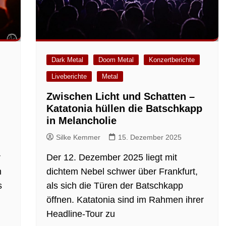
Dark Metal
Doom Metal
Konzertberichte
Liveberichte
Metal
Zwischen Licht und Schatten –
Katatonia hüllen die Batschkapp
in Melancholie
Silke Kemmer
15. Dezember 2025
r
Der 12. Dezember 2025 liegt mit
m
dichtem Nebel schwer über Frankfurt,
s
als sich die Türen der Batschkapp
öffnen. Katatonia sind im Rahmen ihrer
Headline-Tour zu