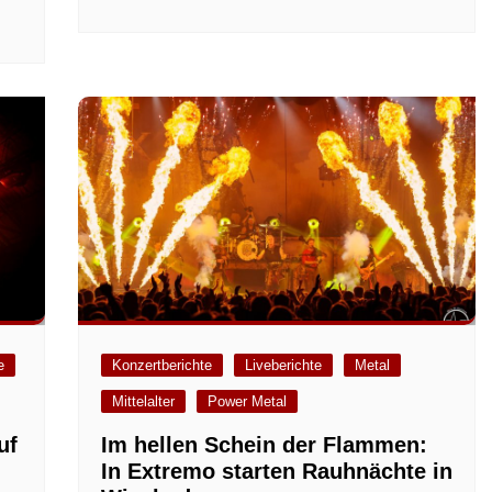
e
Konzertberichte
Liveberichte
Metal
Mittelalter
Power Metal
uf
Im hellen Schein der Flammen:
In Extremo starten Rauhnächte in