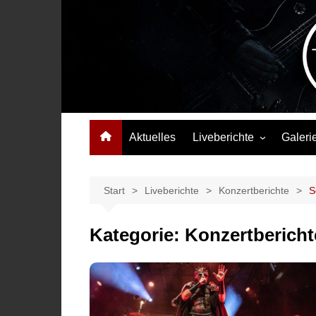
Zum
Inhalt
springen
Das Musikmagazin, das Wellen schlägt. Konzerte, Festival
Aktuelles
Liveberichte
Galeri
Konzertberichte
Festivalberichte
Start
Liveberichte
Konzertberichte
S
Interviews
Kategorie:
Konzertbericht
Highlights