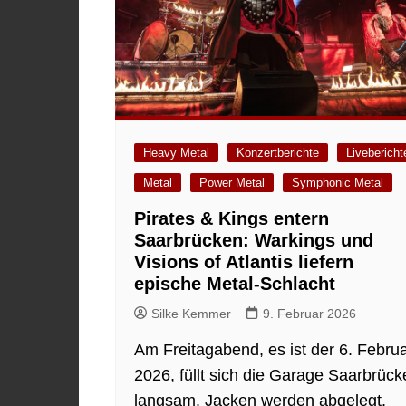
Heavy Metal
Konzertberichte
Livebericht
Metal
Power Metal
Symphonic Metal
Pirates & Kings entern
Saarbrücken: Warkings und
Visions of Atlantis liefern
epische Metal-Schlacht
Silke Kemmer
9. Februar 2026
Am Freitagabend, es ist der 6. Febru
2026, füllt sich die Garage Saarbrück
langsam. Jacken werden abgelegt,