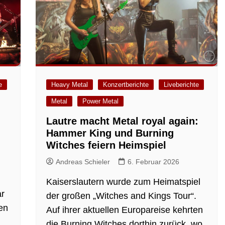
e
Heavy Metal
Konzertberichte
Liveberichte
Metal
Power Metal
Lautre macht Metal royal again:
Hammer King und Burning
Witches feiern Heimspiel
Andreas Schieler
6. Februar 2026
Kaiserslautern wurde zum Heimatspiel
ar
der großen „Witches and Kings Tour“.
en
Auf ihrer aktuellen Europareise kehrten
die Burning Witches dorthin zurück, wo