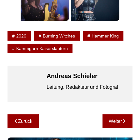
2026
Burning Witches
Hammer King
Kammgarn Kaiserslautern
Andreas Schieler
Leitung, Redakteur und Fotograf
Beitragsnavigation
Zurück
Weiter