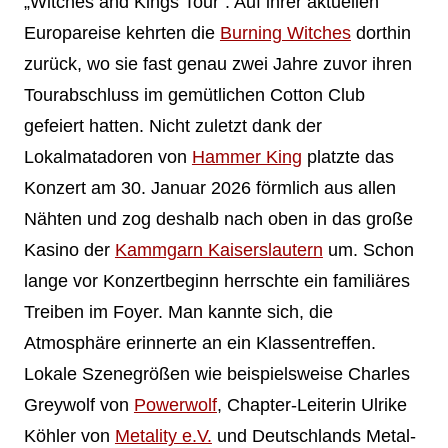
„Witches and Kings Tour“. Auf ihrer aktuellen
Europareise kehrten die
Burning Witches
dorthin
zurück, wo sie fast genau zwei Jahre zuvor ihren
Tourabschluss im gemütlichen Cotton Club
gefeiert hatten. Nicht zuletzt dank der
Lokalmatadoren von
Hammer King
platzte das
Konzert am 30. Januar 2026 förmlich aus allen
Nähten und zog deshalb nach oben in das große
Kasino der
Kammgarn Kaiserslautern
um. Schon
lange vor Konzertbeginn herrschte ein familiäres
Treiben im Foyer. Man kannte sich, die
Atmosphäre erinnerte an ein Klassentreffen.
Lokale Szenegrößen wie beispielsweise Charles
Greywolf von
Powerwolf
, Chapter-Leiterin Ulrike
Köhler von
Metality e.V.
und Deutschlands Metal-