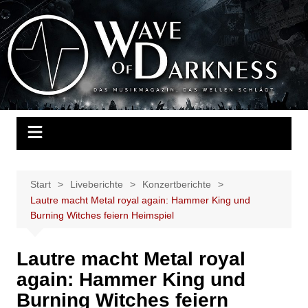
Zum
Inhalt
Wave of Darkness
Das Musikmagazin, das Wellen schlägt. Konzerte, Festivals, Events,
springen
Fotos, Termine, Interviews, Berichte, Musik
Start
Liveberichte
Konzertberichte
Lautre macht Metal royal again: Hammer King und
Burning Witches feiern Heimspiel
Lautre macht Metal royal
again: Hammer King und
Burning Witches feiern