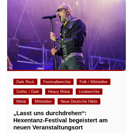
Dark Rock
Festivalberichte
Folk / Mittelalter
Gothic / Dark
Heavy Metal
Liveberichte
Metal
Mittelalter
Neue Deutsche Härte
„Lasst uns durchdrehen“:
Hexentanz-Festival begeistert am
neuen Veranstaltungsort