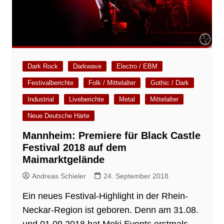
Dark Rock
Darkwave
Electro / EBM
Festivalberichte
Folk / Mittelalter
Gothic / Dark
Industrial
Liveberichte
Metal
Mittelalter
Neue Deutsche Härte
Mannheim: Premiere für Black Castle
Festival 2018 auf dem
Maimarktgelände
Andreas Schieler
24. September 2018
Ein neues Festival-Highlight in der Rhein-
Neckar-Region ist geboren. Denn am 31.08.
und 01.09.2018 hat Moki Events erstmals