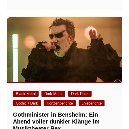
Black Metal
Dark Metal
Dark Rock
Gothic / Dark
Konzertberichte
Liveberichte
Gothminister in Bensheim: Ein
Abend voller dunkler Klänge im
Musiktheater Rex