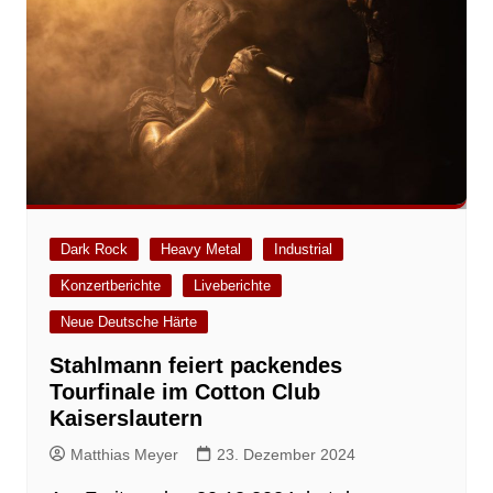
Dark Rock
Heavy Metal
Industrial
Konzertberichte
Liveberichte
Neue Deutsche Härte
Stahlmann feiert packendes
Tourfinale im Cotton Club
Kaiserslautern
Matthias Meyer
23. Dezember 2024