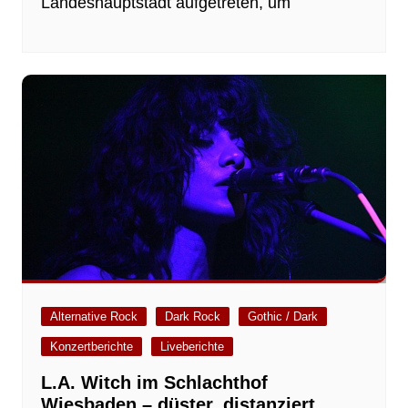
Landeshauptstadt aufgetreten, um
Alternative Rock
Dark Rock
Gothic / Dark
Konzertberichte
Liveberichte
L.A. Witch im Schlachthof
Wiesbaden – düster, distanziert,