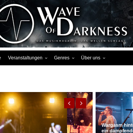
s, Events, Fotos, Termine, Interviews, Berichte, Musik
e
Veranstaltungen
Genres
Über uns
Liste
Metal
Über uns
mmerbühne des 7er Club, Mannheim.
Touren
Rock
Facebook
Kalender
Gothic / Dark
Instagram
Konzerte
Punk
Festivals
Folk / Mittelalter
Veranstaltungsorte
Weitere Genres
Wargasm hint
ein dampfend