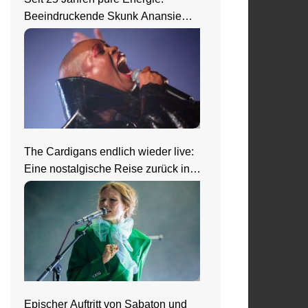
Beeindruckende Skunk Anansie
Show in Wiesbaden
The Cardigans endlich wieder live:
Eine nostalgische Reise zurück in
die 90er beim Zeltfestival Rhein-
Neckar
Epischer Auftritt von Sabaton und