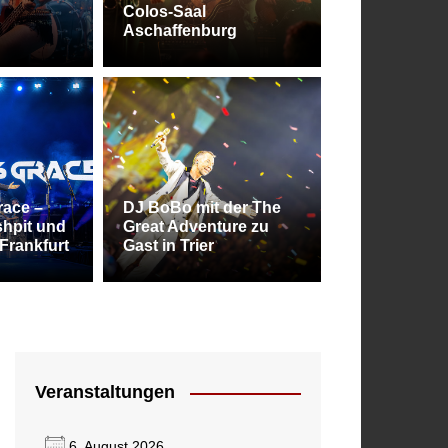
Colos-Saal
Aschaffenburg
stival 2026 – Balingen bleibt die Metal
race –
DJ BoBo mit der The
hpit und
Great Adventure zu
 des Südens
Frankfurt
Gast in Trier
Veranstaltungen
6. August 2026