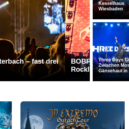
Kesselhaus
Wiesbaden
arke Bands und eine
RVBang Fe
Three Days G
Zwischen Mos
r
Hochburg
Gänsehaut in 