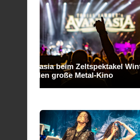
fast drei
BOBFest 2026 – Sonne, st
Rocklegende als Headline