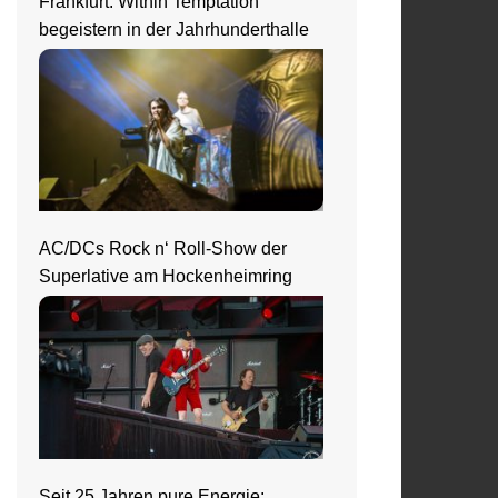
Frankfurt: Within Temptation
begeistern in der Jahrhunderthalle
AC/DCs Rock n‘ Roll-Show der
Superlative am Hockenheimring
Seit 25 Jahren pure Energie: