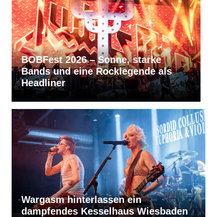
tarke
RVBang Festival 2026 – Baling
nde als
bleibt die Metal-Hochburg des
Südens
Wargasm hinterlassen ein
dampfendes Kesselhaus Wiesbaden