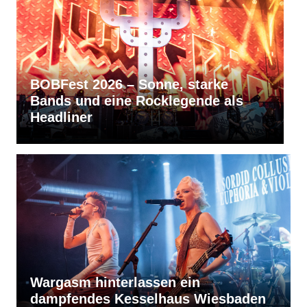
starke
RVBang Festival 2026 – Balin
ende als
bleibt die Metal-Hochburg des
Südens
Wargasm hinterlassen ein
dampfendes Kesselhaus Wiesbaden