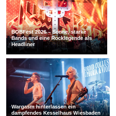
RVBang Festival 2026 – Balingen
als
bleibt die Metal-Hochburg des
Südens
Wargasm hinterlassen ein
dampfendes Kesselhaus Wiesbaden