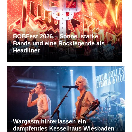
RVBang Festival 2026 – Balingen
bleibt die Metal-Hochburg des
Südens
Wargasm hinterlassen ein
dampfendes Kesselhaus Wiesbaden