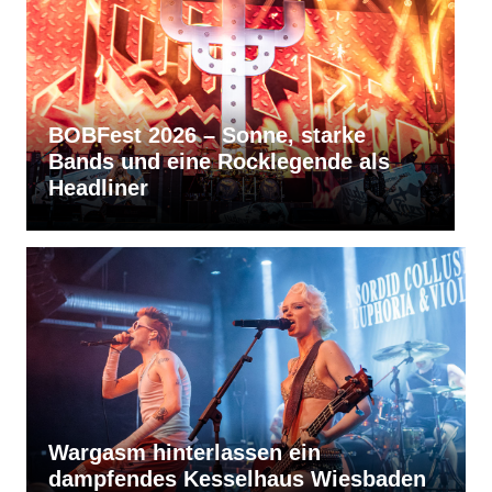
BOBFest 2026 – Sonne, starke
R
Bands und eine Rocklegende als
b
Headliner
S
Wargasm hinterlassen ein
dampfendes Kesselhaus Wiesbaden