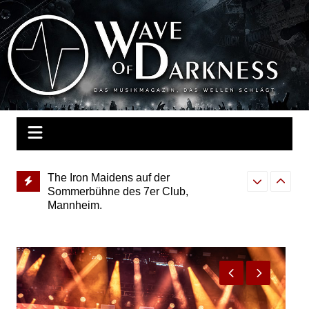
Zum
Inhalt
Wave of Darkness
Das Musikmagazin, das Wellen schlägt. Konzerte, Festivals, Events,
springen
Fotos, Termine, Interviews, Berichte, Musik
 2026
The Iron Maidens auf der
Tarja Turunen
Sommerbühne des 7er Club,
Tour für 2026
Mannheim.