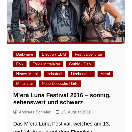
Darkwave
Electro / EBM
Festivalberichte
Folk
Folk / Mittelalter
Gothic / Dark
Heavy Metal
Industrial
Liveberichte
Metal
Mittelalter
Neue Deutsche Härte
M’era Luna Festival 2016 – sonnig,
sehenswert und schwarz
Andreas Schieler
15. August 2016
Das M’era Luna Festival, welches am 13.