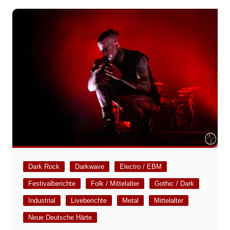
Dark Rock
Darkwave
Electro / EBM
Festivalberichte
Folk / Mittelalter
Gothic / Dark
Industrial
Liveberichte
Metal
Mittelalter
Neue Deutsche Härte