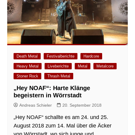
Death Metal
Festivalberichte
Hardcore
Heavy Metal
Liveberichte
Metal
Metalcore
Stoner Rock
Thrash Metal
„Hey NOAF“: Harte Klänge
begeistern in Wörrstadt
Andreas Schieler
20. September 2018
„Hey NOAF“ schallte es am 24. und 25.
August 2018 zum 14. Mal über die Äcker
von Wörrstadt, wo sich junge und