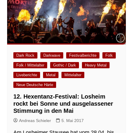
Dark Rock
Darkwave
Festivalberichte
Folk
Folk / Mittelalter
Gothic / Dark
Heavy Metal
Liveberichte
Metal
Mittelalter
Neue Deutsche Härte
12. Hexentanz-Festival: Losheim
rockt bei Sonne und ausgelassener
Stimmung in den Mai
Andreas Schieler
5. Mai 2017
Am Losheimer Stausee hat vom 28.04. bis