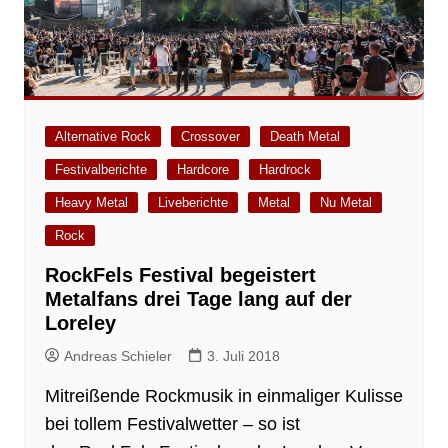
Alternative Rock
Crossover
Death Metal
Festivalberichte
Hardcore
Hardrock
Heavy Metal
Liveberichte
Metal
Nu Metal
Rock
RockFels Festival begeistert
Metalfans drei Tage lang auf der
Loreley
Andreas Schieler
3. Juli 2018
Mitreißende Rockmusik in einmaliger Kulisse
bei tollem Festivalwetter – so ist