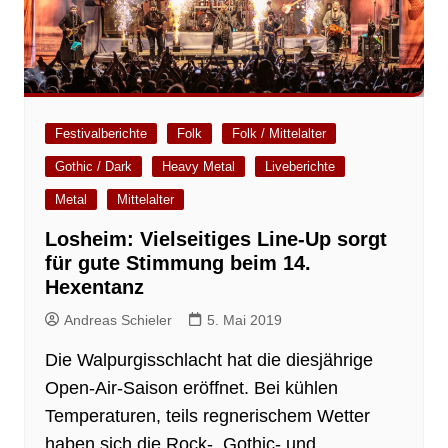
Festivalberichte
Folk
Folk / Mittelalter
Gothic / Dark
Heavy Metal
Liveberichte
Metal
Mittelalter
Losheim: Vielseitiges Line-Up sorgt
für gute Stimmung beim 14.
Hexentanz
Andreas Schieler
5. Mai 2019
Die Walpurgisschlacht hat die diesjährige
Open-Air-Saison eröffnet. Bei kühlen
Temperaturen, teils regnerischem Wetter
haben sich die Rock-, Gothic- und