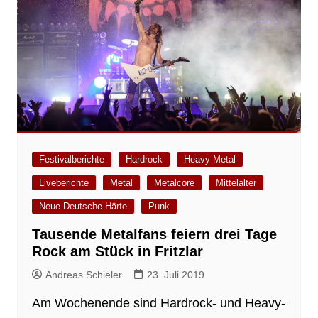
Festivalberichte
Hardrock
Heavy Metal
Liveberichte
Metal
Metalcore
Mittelalter
Neue Deutsche Härte
Punk
Tausende Metalfans feiern drei Tage
Rock am Stück in Fritzlar
Andreas Schieler
23. Juli 2019
Am Wochenende sind Hardrock- und Heavy-