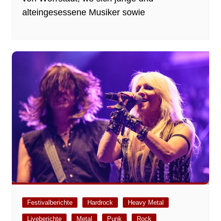
alteingesessene Musiker sowie
Festivalberichte
Hardrock
Heavy Metal
Liveberichte
Metal
Punk
Rock