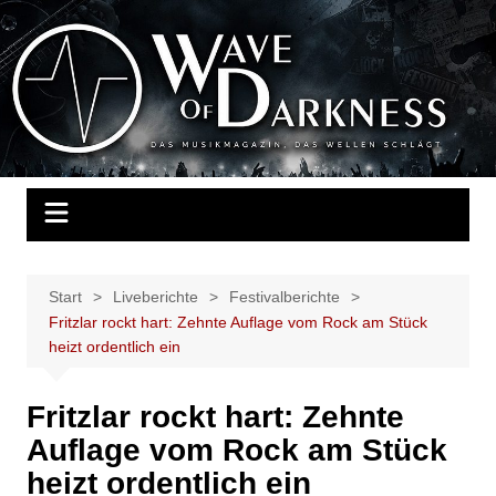
Zum
Inhalt
Wave of Darkness
Das Musikmagazin, das Wellen schlägt. Konzerte, Festivals, Events,
springen
Fotos, Termine, Interviews, Berichte, Musik
Start
Liveberichte
Festivalberichte
Fritzlar rockt hart: Zehnte Auflage vom Rock am Stück
heizt ordentlich ein
Fritzlar rockt hart: Zehnte
Auflage vom Rock am Stück
heizt ordentlich ein