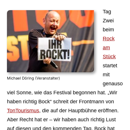
Tag
Zwei
beim
Rock
am
Stück
startet
mit
Michael Döring (Veranstalter)
genauso
viel Sonne, wie das Festival begonnen hat. „Wir
haben richtig Bock“ schreit der Frontmann von
TonTourismus
, die auf der Hauptbühne eröffnen.
Aber Recht hat er – wir haben auch richtig Lust
auf diesen und den kommenden Tag. Bock hat