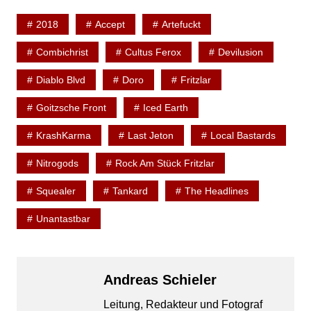
2018
Accept
Artefuckt
Combichrist
Cultus Ferox
Devilusion
Diablo Blvd
Doro
Fritzlar
Goitzsche Front
Iced Earth
KrashKarma
Last Jeton
Local Bastards
Nitrogods
Rock Am Stück Fritzlar
Squealer
Tankard
The Headlines
Unantastbar
Andreas Schieler
Leitung, Redakteur und Fotograf