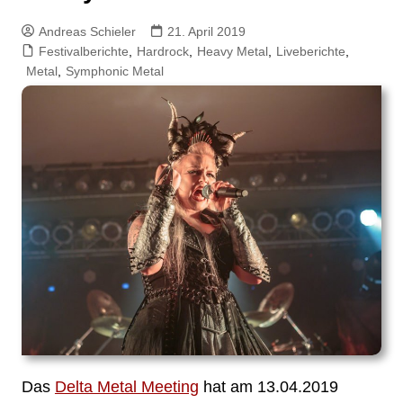
Andreas Schieler
21. April 2019
Festivalberichte
,
Hardrock
,
Heavy Metal
,
Liveberichte
,
Metal
,
Symphonic Metal
Das
Delta Metal Meeting
hat am 13.04.2019