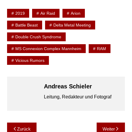
2019
Air Raid
Arion
Battle Beast
Delta Metal Meeting
Double Crush Syndrome
MS Connexion Complex Mannheim
RAM
Vicious Rumors
Andreas Schieler
Leitung, Redakteur und Fotograf
Beitragsnavigation
Zurück
Weiter