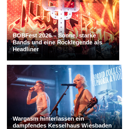
rke
RVBang Festival 2026 – Balingen
e als
bleibt die Metal-Hochburg des
Südens
Wargasm hinterlassen ein
dampfendes Kesselhaus Wiesbaden