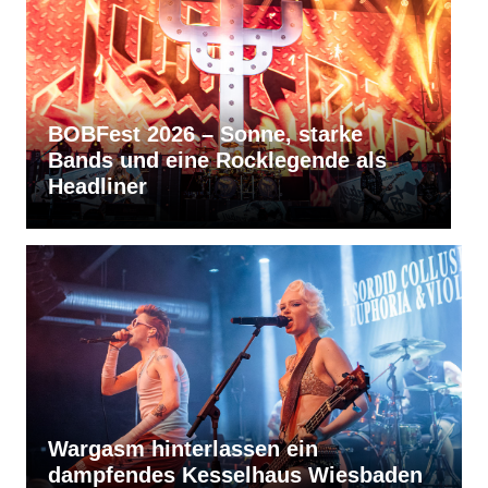
RVBang Festival 2026 – Balingen
bleibt die Metal-Hochburg des
Südens
Wargasm hinterlassen ein
dampfendes Kesselhaus Wiesbaden