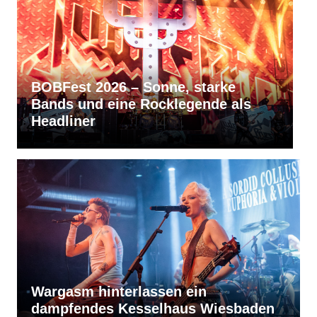
ne, starke
RVBang Festival 2026 – B
klegende als
bleibt die Metal-Hochburg
Südens
Wargasm hinterlassen ein
dampfendes Kesselhaus Wiesbaden