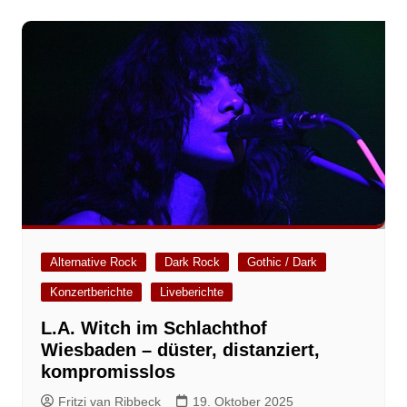
Alternative Rock
Dark Rock
Gothic / Dark
Konzertberichte
Liveberichte
L.A. Witch im Schlachthof
Wiesbaden – düster, distanziert,
kompromisslos
Fritzi van Ribbeck
19. Oktober 2025