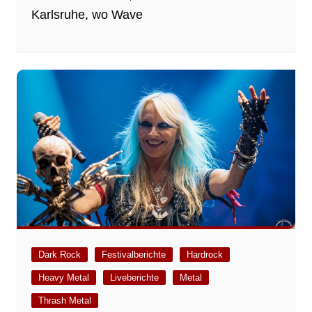
Karlsruhe, wo Wave
Dark Rock
Festivalberichte
Hardrock
Heavy Metal
Liveberichte
Metal
Thrash Metal