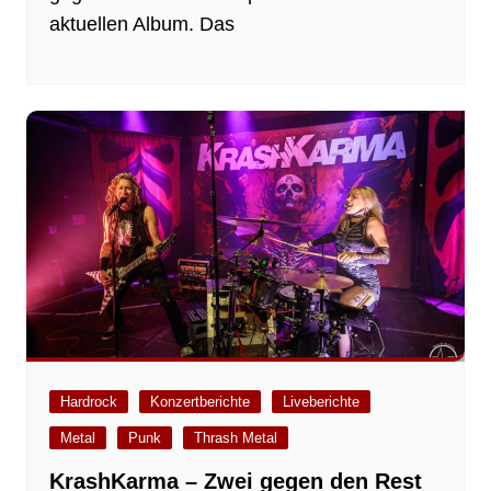
aktuellen Album. Das
Hardrock
Konzertberichte
Liveberichte
Metal
Punk
Thrash Metal
KrashKarma – Zwei gegen den Rest