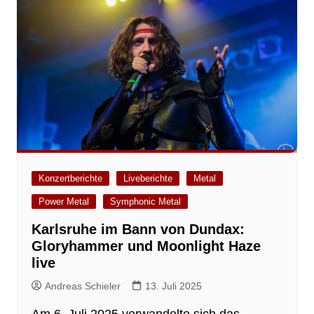
Konzertberichte
Liveberichte
Metal
Power Metal
Symphonic Metal
Karlsruhe im Bann von Dundax:
Gloryhammer und Moonlight Haze
live
Andreas Schieler
13. Juli 2025
Am 6. Juli 2025 verwandelte sich das