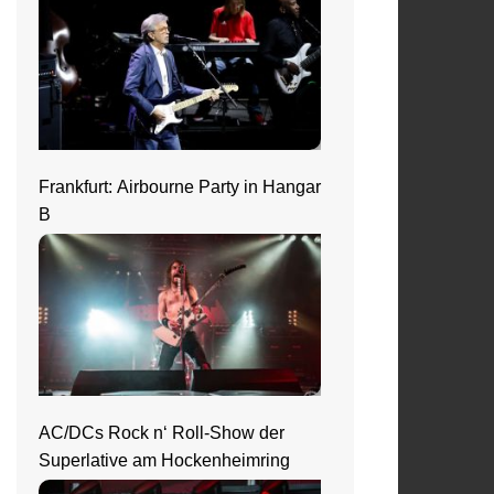
Frankfurt: Airbourne Party in Hangar
B
AC/DCs Rock n‘ Roll-Show der
Superlative am Hockenheimring