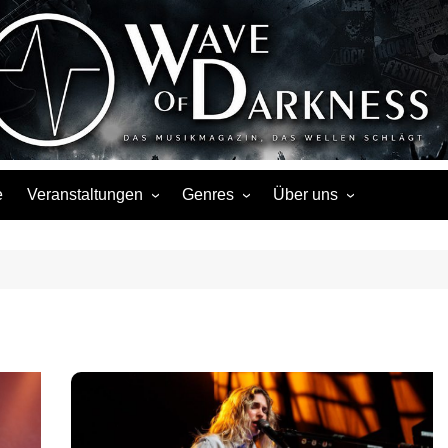
Wave of Darknes
s, Events, Fotos, Termine, Interviews, Berichte, Musik
e
Veranstaltungen
Genres
Über uns
Liste
Metal
Über uns
Touren
Rock
Facebook
Kalender
Gothic / Dark
Instagram
Konzerte
Punk
Festivals
Folk / Mittelalter
Veranstaltungsorte
Weitere Genres