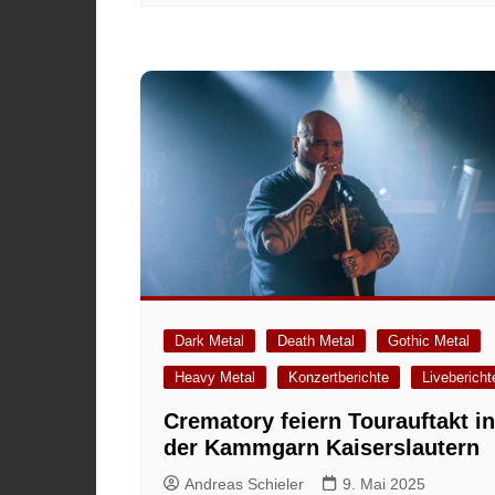
Dark Metal
Death Metal
Gothic Metal
Heavy Metal
Konzertberichte
Livebericht
Crematory feiern Tourauftakt in
der Kammgarn Kaiserslautern
Andreas Schieler
9. Mai 2025