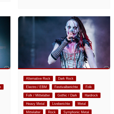
Alternative Rock
Dark Rock
e
Electro / EBM
Festivalberichte
Folk
Folk / Mittelalter
Gothic / Dark
Hardrock
Heavy Metal
Liveberichte
Metal
Mittelalter
Rock
Symphonic Metal