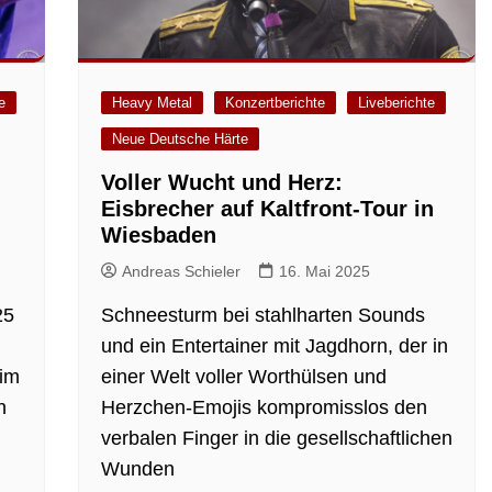
e
Heavy Metal
Konzertberichte
Liveberichte
Neue Deutsche Härte
Voller Wucht und Herz:
Eisbrecher auf Kaltfront-Tour in
Wiesbaden
Andreas Schieler
16. Mai 2025
25
Schneesturm bei stahlharten Sounds
und ein Entertainer mit Jagdhorn, der in
 im
einer Welt voller Worthülsen und
n
Herzchen-Emojis kompromisslos den
verbalen Finger in die gesellschaftlichen
Wunden