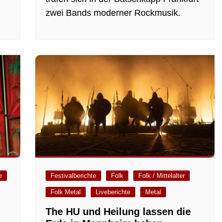
zwei Bands moderner Rockmusik.
e
Festivalberichte
Folk
Folk / Mittelalter
Folk Metal
Liveberichte
Metal
The HU und Heilung lassen die