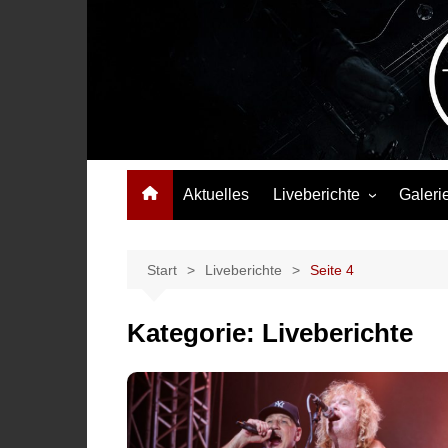
Zum
Inhalt
springen
Das Musikmagazin, das Wellen schlägt. Konzerte, Festival
Aktuelles
Liveberichte
Galeri
Konzertberichte
Festivalberichte
Start
Liveberichte
Seite 4
Interviews
Kategorie:
Liveberichte
Highlights