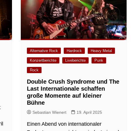
Alternative Rock
Hardrock
Heavy Metal
Konzertberichte
Liveberichte
Punk
Rock
Double Crush Syndrome und The
Last Internationale schaffen
große Momente auf kleiner
Bühne
t
Sebastian Wienert
19. April 2025
il
Einen Abend von internationaler