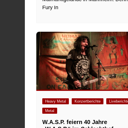
Fury In
Heavy Metal
Konzertberichte
Livebericht
Metal
W.A.S.P. feiern 40 Jahre