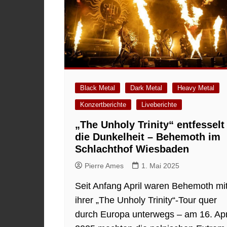
Black Metal
Dark Metal
Heavy Metal
Konzertberichte
Liveberichte
„The Unholy Trinity“ entfesselt
die Dunkelheit – Behemoth im
Schlachthof Wiesbaden
Pierre Ames
1. Mai 2025
Seit Anfang April waren Behemoth mi
ihrer „The Unholy Trinity“-Tour quer
durch Europa unterwegs – am 16. Apr