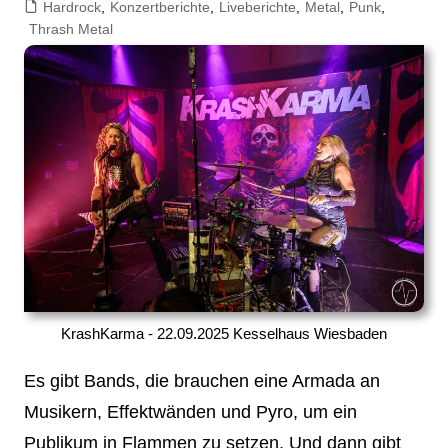
Hardrock
,
Konzertberichte
,
Liveberichte
,
Metal
,
Punk
,
Thrash Metal
KrashKarma - 22.09.2025 Kesselhaus Wiesbaden
Es gibt Bands, die brauchen eine Armada an
Musikern, Effektwänden und Pyro, um ein
Publikum in Flammen zu setzen. Und dann gibt