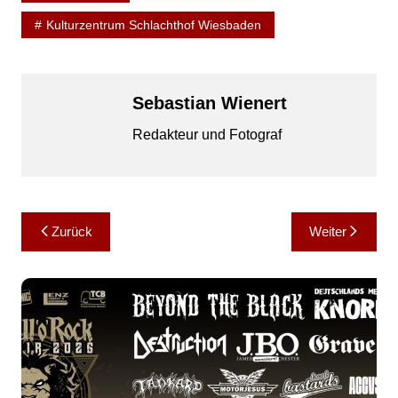
Kulturzentrum Schlachthof Wiesbaden
Sebastian Wienert
Redakteur und Fotograf
Beitragsnavigation
Zurück
Weiter