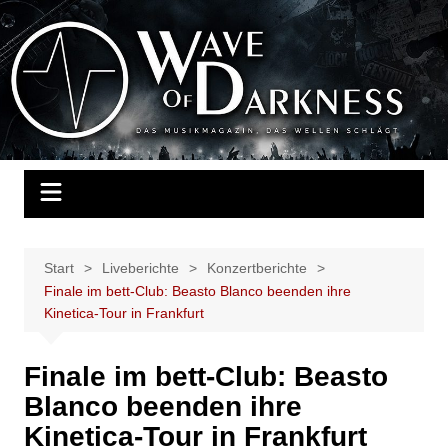
Zum
Inhalt
Wave of Darkness
Das Musikmagazin, das Wellen schlägt. Konzerte, Festivals, Events,
springen
Fotos, Termine, Interviews, Berichte, Musik
Start
Liveberichte
Konzertberichte
Finale im bett-Club: Beasto Blanco beenden ihre
Kinetica-Tour in Frankfurt
Finale im bett-Club: Beasto
Blanco beenden ihre
Kinetica-Tour in Frankfurt