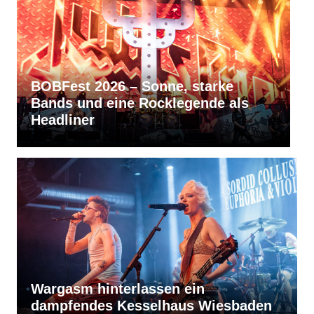
ne, starke
RVBang Festival 2026 – B
klegende als
bleibt die Metal-Hochburg
Südens
Wargasm hinterlassen ein
dampfendes Kesselhaus Wiesbaden