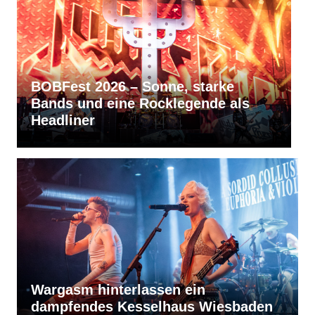
RVBang Festival 2026 – Balingen
ls
bleibt die Metal-Hochburg des
Südens
Wargasm hinterlassen ein
dampfendes Kesselhaus Wiesbaden