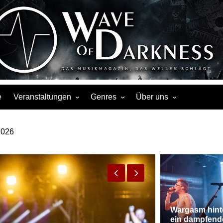
s, Events, Fotos, Termine, Interviews, Berichte, Musik
e
Veranstaltungen
Genres
Über uns
Liste
Metal
Über uns
mmerbühne des 7er Club, Mannheim.
Touren
Rock
Facebook
Kalender
Gothic / Dark
Instagram
Konzerte
Punk
Festivals
Folk / Mittelalter
Veranstaltungsorte
Weitere Genres
Wargasm hint
ein dampfend