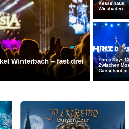
Kesselhaus
Wiesbaden
arke Bands und eine
RVBang Fe
Three Days G
Zwischen Mos
r
Hochburg
Gänsehaut in 