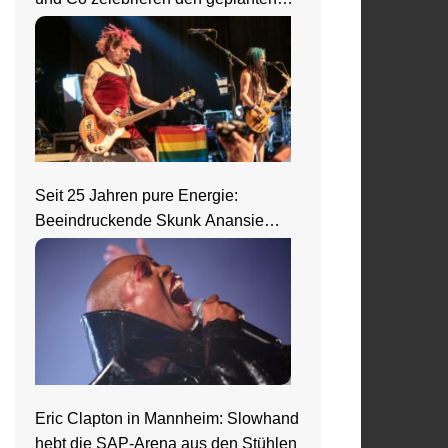
Ausnahmezustand
Seit 25 Jahren pure Energie:
Beeindruckende Skunk Anansie
Show in Wiesbaden
Eric Clapton in Mannheim: Slowhand
hebt die SAP-Arena aus den Stühlen