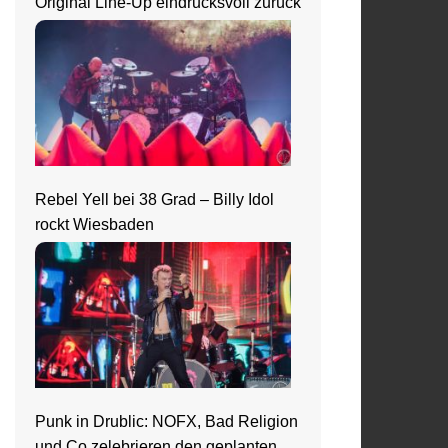
Original Line-Up eindrucksvoll zurück
Rebel Yell bei 38 Grad – Billy Idol
rockt Wiesbaden
Punk in Drublic: NOFX, Bad Religion
und Co zelebrieren den geplanten