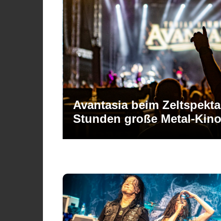
fast drei
BOBFest 2026 – Sonne, st
Rocklegende als Headline