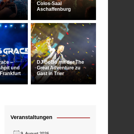
Colos-Saal
Aschaffenburg
stival 2026 – Balingen bleibt die Metal
race –
DJ BoBo mit der The
hpit und
Great Adventure zu
 des Südens
Frankfurt
Gast in Trier
Veranstaltungen
9. August 2026