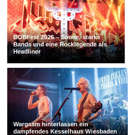
arke
RVBang Festival 2026 – Balinge
de als
bleibt die Metal-Hochburg des
Südens
Wargasm hinterlassen ein
dampfendes Kesselhaus Wiesbaden