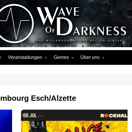
Wave of Darknes
s, Events, Fotos, Termine, Interviews, Berichte, Musik
e
Veranstaltungen
Genres
Über uns
Liste
Metal
Über uns
Touren
Rock
Facebook
Kalender
Gothic / Dark
Instagram
mbourg Esch/Alzette
Konzerte
Punk
Festivals
Folk / Mittelalter
Veranstaltungsorte
Weitere Genres