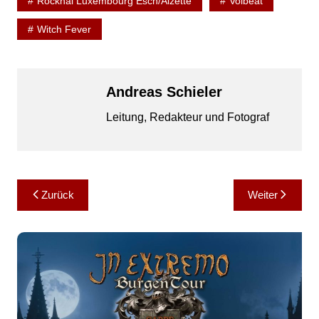
Rockhal Luxembourg Esch/Alzette
Volbeat
Witch Fever
Andreas Schieler
Leitung, Redakteur und Fotograf
Beitragsnavigation
Zurück
Weiter