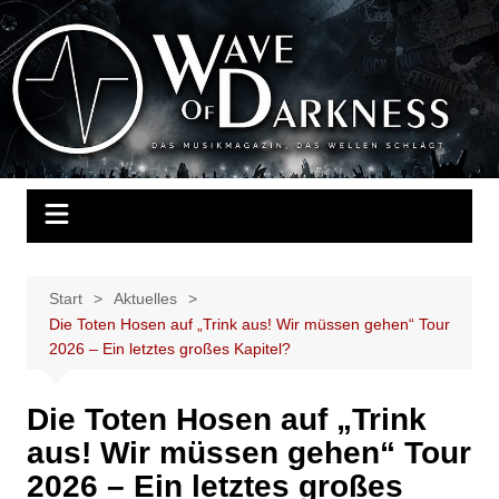
Zum
Inhalt
Wave of Darkness
Das Musikmagazin, das Wellen schlägt. Konzerte, Festivals, Events,
springen
Fotos, Termine, Interviews, Berichte, Musik
Start
Aktuelles
Die Toten Hosen auf „Trink aus! Wir müssen gehen“ Tour
2026 – Ein letztes großes Kapitel?
Die Toten Hosen auf „Trink
aus! Wir müssen gehen“ Tour
2026 – Ein letztes großes