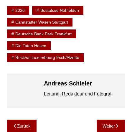
2026
Bostalsee Nohfelden
Cannstatter Wasen Stuttgart
Deutsche Bank Park Frankfurt
Die Toten Hosen
Rockhal Luxembourg Esch/Alzette
Andreas Schieler
Leitung, Redakteur und Fotograf
Beitragsnavigation
Zurück
Weiter