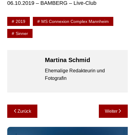
06.10.2019 – BAMBERG – Live-Club
2019
MS Connexion Complex Mannheim
Sinner
Martina Schmid
Ehemalige Redakteurin und
Fotografin
Beitragsnavigation
Zurück
Weiter