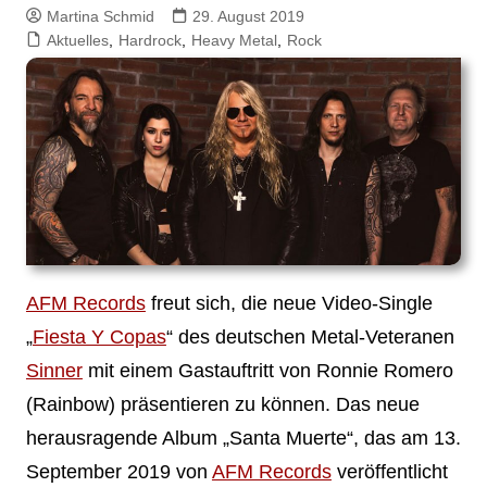
Martina Schmid
29. August 2019
Aktuelles
,
Hardrock
,
Heavy Metal
,
Rock
AFM Records
freut sich, die neue Video-Single
„
Fiesta Y Copas
“ des deutschen Metal-Veteranen
Sinner
mit einem Gastauftritt von Ronnie Romero
(Rainbow) präsentieren zu können. Das neue
herausragende Album „Santa Muerte“, das am 13.
September 2019 von
AFM Records
veröffentlicht