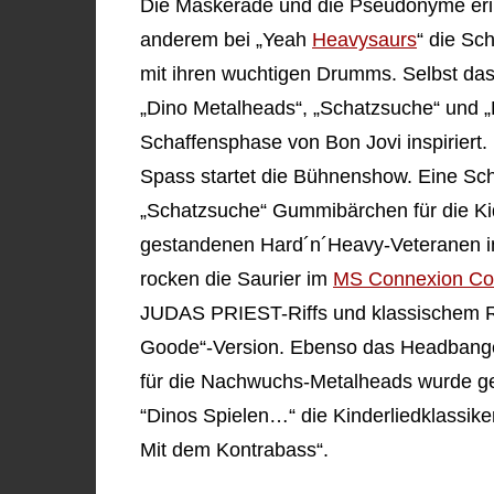
Die Maskerade und die Pseudonyme erin
anderem bei „Yeah
Heavysaurs
“ die Sc
mit ihren wuchtigen Drumms. Selbst das
„Dino Metalheads“, „Schatzsuche“ und „R
Schaffensphase von Bon Jovi inspiriert. 
Spass startet die Bühnenshow. Eine Sc
„Schatzsuche“ Gummibärchen für die Ki
gestandenen Hard´n´Heavy-Veteranen in 
rocken die Saurier im
MS Connexion C
JUDAS PRIEST-Riffs und klassischem R
Goode“-Version. Ebenso das Headbangen
für die Nachwuchs-Metalheads wurde ge
“Dinos Spielen…“ die Kinderliedklassike
Mit dem Kontrabass“.