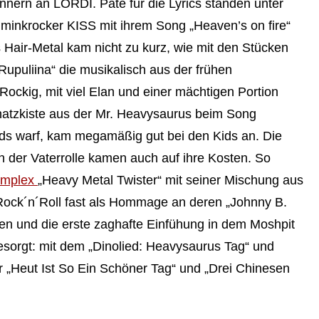
nern an LORDI. Pate für die Lyrics standen unter
hminkrocker KISS mit ihrem Song „Heaven’s on fire“
 Hair-Metal kam nicht zu kurz, wie mit den Stücken
upuliina“ die musikalisch aus der frühen
Rockig, mit viel Elan und einer mächtigen Portion
hatzkiste aus der Mr. Heavysaurus beim Song
ds warf, kam megamäßig gut bei den Kids an. Die
der Vaterrolle kamen auch auf ihre Kosten. So
omplex
„Heavy Metal Twister“ mit seiner Mischung aus
ock´n´Roll fast als Hommage an deren „Johnny B.
 und die erste zaghafte Einfühung in dem Moshpit
sorgt: mit dem „Dinolied: Heavysaurus Tag“ und
r „Heut Ist So Ein Schöner Tag“ und „Drei Chinesen