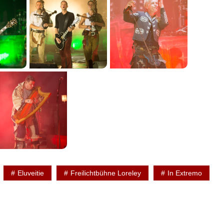
Eluveitie
Freilichtbühne Loreley
In Extremo