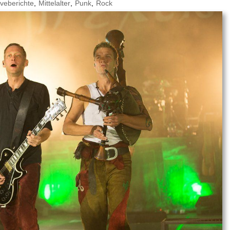
iveberichte
,
Mittelalter
,
Punk
,
Rock