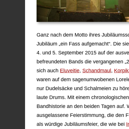
Ganz nach dem Motto ihres Jubiläumsso
Jubiläum „ein Fass aufgemacht“. Die sie
4. und 5. September 2015 auf der ausv
befreundeten Bands die vergangenen „
sich auch
Eluveitie
,
Schandmaul
,
Korpik
waren auf dem sagenumwobenen Loreley
nur Dudelsäcke und Schalmeien zu höre
laute Drums. Mit einem chronologischen S
Bandhistorie an den beiden Tagen auf. 
ausgelassene Feierstimmung, die den 
als würdige Jubiläumsfeier, die wie bei
I