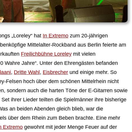
ngs „Loreley“ hat
In Extremo
zum 20-jährigen
benköpfige Mittelalter-Rockband aus Berlin feierte am
erkauften
Freilichbühne Loreley
mit vielen
20 Wahre Jahre“. Unter den Ehrengästen befanden
laani
,
Dritte Wahl
,
Eisbrecher
und einige mehr. So
-Felsen hoch über dem schönen Mittelrhein nicht
n, sondern auch die harten Töne der E-Gitarren sowie
et ihrer Lieder teilten die Spielmänner ihre bisherige
Was an beiden Abenden gleich blieb, war die
Fels über dem Rhein zum Beben brachte. Eine mehr
n Extremo
gewohnt mit jeder Menge Feuer auf der