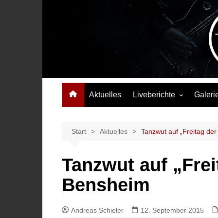
Zum
Inhalt
springen
Das Musikmagazin, das Wellen schlägt. Konzerte, Festival
Aktuelles
Liveberichte
Galeri
Konzertberichte
Festivalberichte
Start
Aktuelles
Tanzwut auf „Freitag der
Interviews
Tanzwut auf „Frei
Highlights
Bensheim
Andreas Schieler
12. September 2015