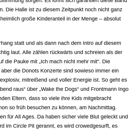
e Stimmung sorgen. Es lohnt sich garantiert diese Band
n. Die Halle ist zu diesem Zeitpunkt noch nicht ganz
r unheimlich große Kinderanteil in der Menge – absolut
hang statt und als dann nach dem Intro auf diesem
chtig laut. Alle zählen rückwärts und schreien als der
f die Pauke mit „Ich mach nicht mehr mit“. Die
 aber die Donots Konzerte sind sowieso immer ein
xplosiv, mitreißend und voller Energie ist. So geht es
 lebend raus“ über „Wake the Dogs“ und Frontmann Ingo
en Eltern, dass so viele ihre Kids mitgebracht
chon so früh besuchen zu können, am Nachmittag.
len für All Ages. Da haben sicher viele Blut geleckt und
rd im Circle Pit gerannt, es wird crowedgesurft, es