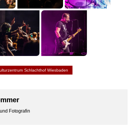
ulturzentrum Schlachthof Wiesbaden
emmer
und Fotografin