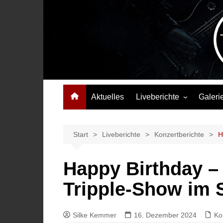
Zum
Inhalt
springen
Das Musikmagazin, das Wellen schlägt. Konzerte, Festival
Aktuelles
Liveberichte
Galeri
Konzertberichte
Festivalberichte
Start
Liveberichte
Konzertberichte
H
Interviews
Happy Birthday –
Highlights
Tripple-Show im 
Silke Kemmer
16. Dezember 2024
Ko