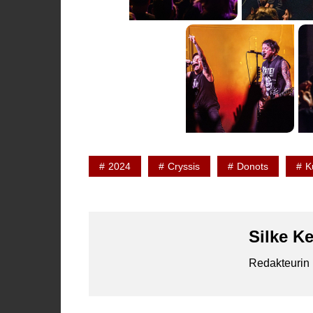
2024
Cryssis
Donots
K
Silke K
Redakteurin 