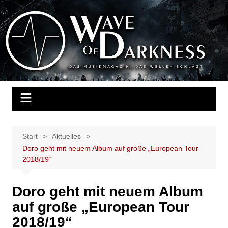
Zum
Inhalt
Wave of Darkness
Das Musikmagazin, das Wellen schlägt. Konzerte, Festivals, Events,
springen
Fotos, Termine, Interviews, Berichte, Musik
Start
Aktuelles
Doro geht mit neuem Album auf große „European Tour
2018/19“
Doro geht mit neuem Album
auf große „European Tour
2018/19“