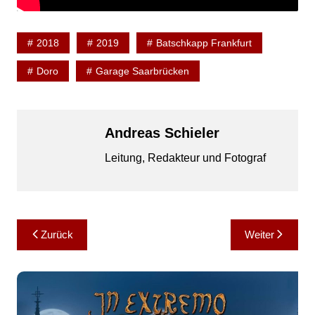
2018
2019
Batschkapp Frankfurt
Doro
Garage Saarbrücken
Andreas Schieler
Leitung, Redakteur und Fotograf
Beitragsnavigation
Zurück
Weiter