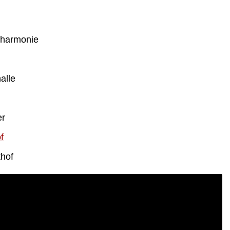
ilharmonie
alle
er
f
thof