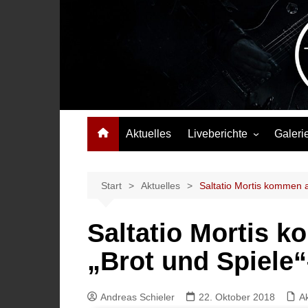
Zum
Inhalt
springen
Das Musikmagazin, das Wellen schlägt. Konzerte, Festival
Aktuelles
Liveberichte
Galeri
Konzertberichte
Festivalberichte
Start
Aktuelles
Saltatio Mortis kommen 
Interviews
Saltatio Mortis 
Highlights
„Brot und Spiele
Andreas Schieler
22. Oktober 2018
Ak