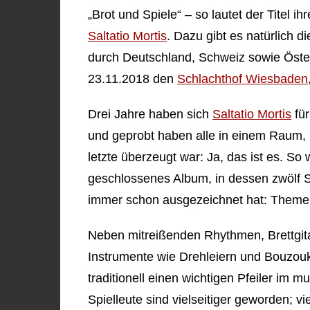
„Brot und Spiele“ – so lautet der Titel i
Saltatio Mortis
. Dazu gibt es natürlich 
durch Deutschland, Schweiz sowie Öste
23.11.2018 den
Schlachthof Wiesbaden
Drei Jahre haben sich
Saltatio Mortis
für
und geprobt haben alle in einem Raum, 
letzte überzeugt war: Ja, das ist es. So w
geschlossenes Album, in dessen zwölf S
immer schon ausgezeichnet hat: Themen,
Neben mitreißenden Rhythmen, Brettgita
Instrumente wie Drehleiern und Bouzouk
traditionell einen wichtigen Pfeiler im m
Spielleute sind vielseitiger geworden; v