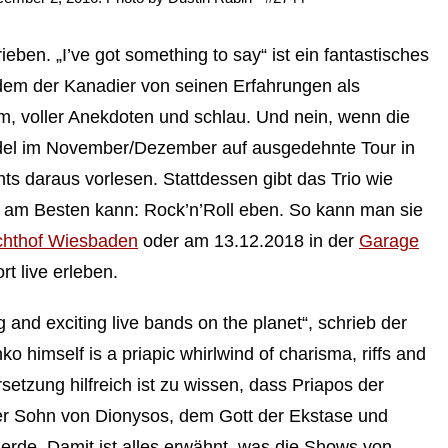
ben. „I’ve got something to say“ ist ein fantastisches
 dem der Kanadier von seinen Erfahrungen als
am, voller Anekdoten und schlau. Und nein, wenn die
el im November/Dezember auf ausgedehnte Tour in
ts daraus vorlesen. Stattdessen gibt das Trio wie
 am Besten kann: Rock’n’Roll eben. So kann man sie
chthof Wiesbaden
oder am 13.12.2018 in der
Garage
t live erleben.
g and exciting live bands on the planet“, schrieb der
 himself is a priapic whirlwind of charisma, riffs and
setzung hilfreich ist zu wissen, dass Priapos der
 der Sohn von Dionysos, dem Gott der Ekstase und
ierde. Damit ist alles erwähnt, was die Shows von