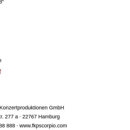
8“
e
f
 Konzertproduktionen GmbH
tr. 277 a ∙ 22767 Hamburg
 88 888 ∙ www.fkpscorpio.com