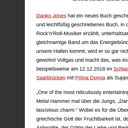
Danko Jones
hat ein neues Buch geschrie
und leichtfüßig geschriebenes Buch, in
Rock’n’Roll-Musiker erzählt, unterhalts
gleichnamige Band um das Energiebünd
unsere Hallen kommt, wird er so gar nich
gewohnt Vollgas und macht das, was es
beispielsweise am 12.12.2018 im
Schla
Saarbrücken
mit
Prima Donna
als Suppor
„One of the most ridiculously entertainin
Metal Hammer mal über die Jungs, „Danko
lascivious charm.“ Wobei es für die Über
griechische Gott der Fruchtbarkeit ist,
Aphrodite, der Göttin der Liebe und Beg