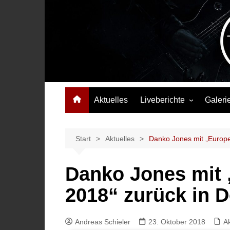
Zum
Inhalt
springen
Das Musikmagazin, das Wellen schlägt. Konzerte, Festival
Aktuelles
Liveberichte
Galeri
Konzertberichte
Festivalberichte
Start
Aktuelles
Danko Jones mit „Europe
Interviews
Danko Jones mit 
Highlights
2018“ zurück in 
Andreas Schieler
23. Oktober 2018
Ak