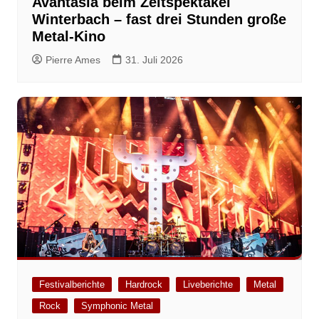
Avantasia beim Zeltspektakel
Winterbach – fast drei Stunden große
Metal-Kino
Pierre Ames
31. Juli 2026
Festivalberichte
Hardrock
Liveberichte
Metal
Rock
Symphonic Metal