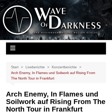
Zum
Inhalt
Wave of Darkness
Das Musikmagazin, das Wellen schlägt. Konzerte, Festivals, Events,
springen
Fotos, Termine, Interviews, Berichte, Musik
Start
Liveberichte
Konzertberichte
Arch Enemy, In Flames und Soilwork auf Rising From
The North Tour in Frankfurt
Arch Enemy, In Flames und
Soilwork auf Rising From The
North Tour in Frankfurt