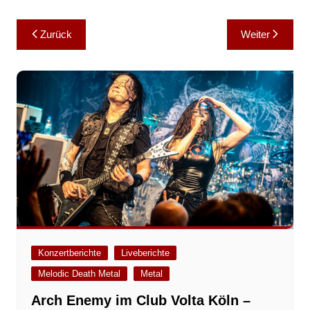
Beitragsnavigation
Zurück
Weiter
Konzertberichte
Liveberichte
Melodic Death Metal
Metal
Arch Enemy im Club Volta Köln –