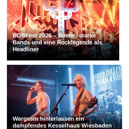
RVBang Festival 2026 – Balingen
bleibt die Metal-Hochburg des
Südens
Wargasm hinterlassen ein
dampfendes Kesselhaus Wiesbaden