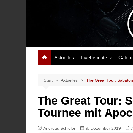
Zum
Inhalt
springen
Das Musikmagazin, das Wellen schlägt. Konzerte, Festival
Aktuelles
Liveberichte
Galeri
Konzertberichte
Festivalberichte
Start
Aktuelles
The Great Tour: Sabaton
Interviews
The Great Tour: 
Highlights
Tournee mit Apoc
Andreas Schieler
9. Dezember 2019