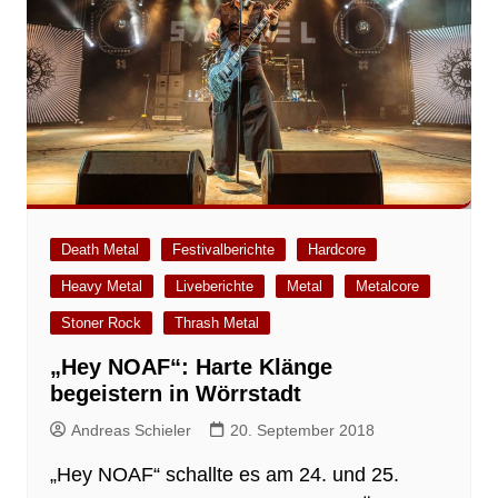
Death Metal
Festivalberichte
Hardcore
Heavy Metal
Liveberichte
Metal
Metalcore
Stoner Rock
Thrash Metal
„Hey NOAF“: Harte Klänge
begeistern in Wörrstadt
Andreas Schieler
20. September 2018
„Hey NOAF“ schallte es am 24. und 25.