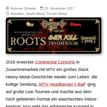
Andreas Schieler
20. November 2017
Aktuelles
,
Death Metal
,
Thrash Metal
2016 erweckte
Continental Concerts
in
Zusammenarbeit mit MTV ein großes Stück
Heavy-Metal-Geschichte wieder zum Leben: die
kultige Sendung „
MTV Headbanger’s Ball
“ ging
auf große Live-Tournee und machte aus dem
hoch gefeierten Format ein waschechtes Indoor-
Festival. Nun geht das erfolgreiche Konzept in