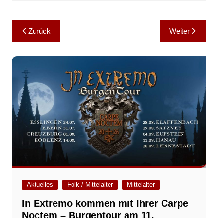
Beitragsnavigation
Zurück
Weiter
Aktuelles
Folk / Mittelalter
Mittelalter
In Extremo kommen mit Ihrer Carpe
Noctem – Burgentour am 11.