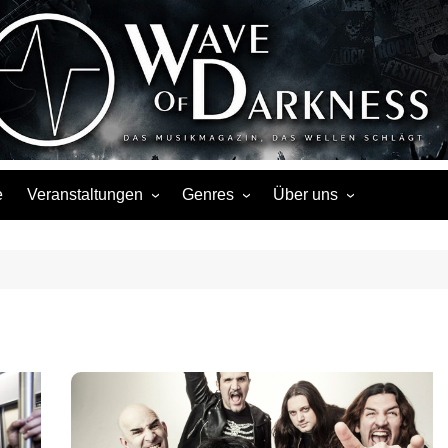
Wave of Darknes
s, Events, Fotos, Termine, Interviews, Berichte, Musik
e
Veranstaltungen
Genres
Über uns
Liste
Metal
Über uns
Touren
Rock
Facebook
Kalender
Gothic / Dark
Instagram
Konzerte
Punk
Festivals
Folk / Mittelalter
Veranstaltungsorte
Weitere Genres