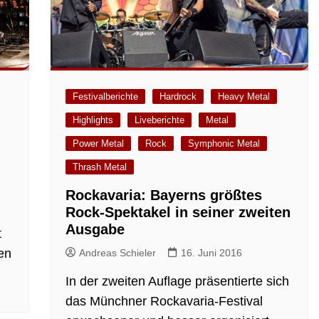
Festivalberichte
Hardrock
Heavy Metal
Highlights
Liveberichte
Metal
Power Metal
Rock
Symphonic Metal
Thrash Metal
Rockavaria: Bayerns größtes
Rock-Spektakel in seiner zweiten
Ausgabe
t
ren
Andreas Schieler
16. Juni 2016
In der zweiten Auflage präsentierte sich
das Münchner Rockavaria-Festival