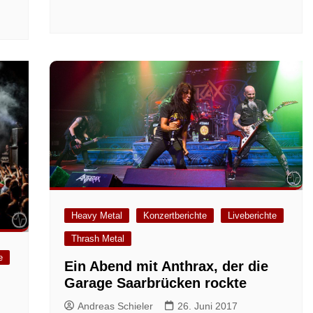
Heavy Metal
Konzertberichte
Liveberichte
Thrash Metal
e
Ein Abend mit Anthrax, der die
Garage Saarbrücken rockte
Andreas Schieler
26. Juni 2017