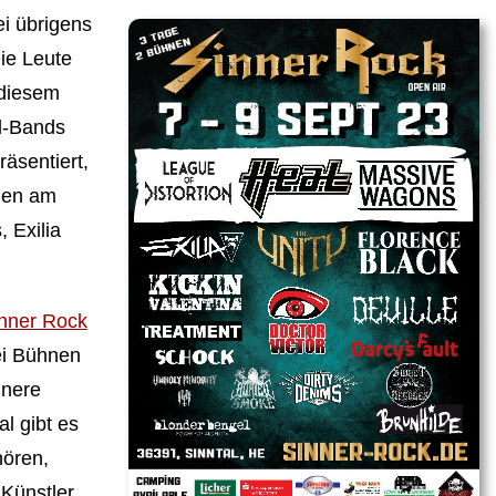
i übrigens
Die Leute
 diesem
al-Bands
räsentiert,
rden am
 Exilia
nner Rock
ei Bühnen
inere
al gibt es
hören,
 Künstler