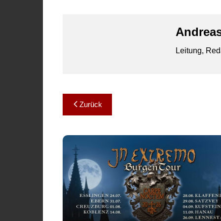
Andreas
Leitung, Red
Beitragsnavigation
Zurück