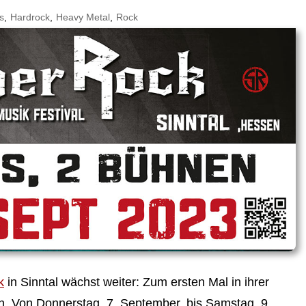
s
,
Hardrock
,
Heavy Metal
,
Rock
k
in Sinntal wächst weiter: Zum ersten Mal in ihrer
en. Von Donnerstag, 7. September, bis Samstag, 9.