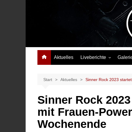
Zum
Inhalt
springen
Das Musikmagazin, das Wellen schlägt. Konzerte, Festival
Aktuelles
Liveberichte
Galeri
Konzertberichte
Festivalberichte
Start
Aktuelles
Sinner Rock 2023 starte
Interviews
Sinner Rock 2023
Highlights
mit Frauen-Power 
Wochenende