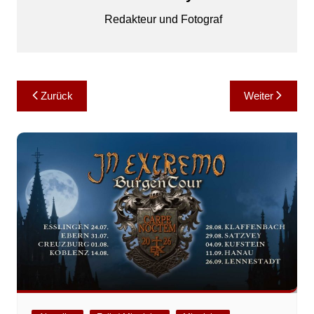
Redakteur und Fotograf
Beitragsnavigation
Zurück
Weiter