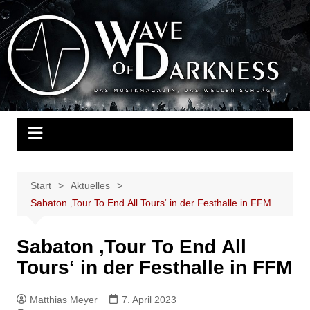
Zum
Inhalt
Wave of Darkness
Das Musikmagazin, das Wellen schlägt. Konzerte, Festivals, Events,
springen
Fotos, Termine, Interviews, Berichte, Musik
Start
Aktuelles
Sabaton ‚Tour To End All Tours‘ in der Festhalle in FFM
Sabaton ‚Tour To End All
Tours‘ in der Festhalle in FFM
Matthias Meyer
7. April 2023