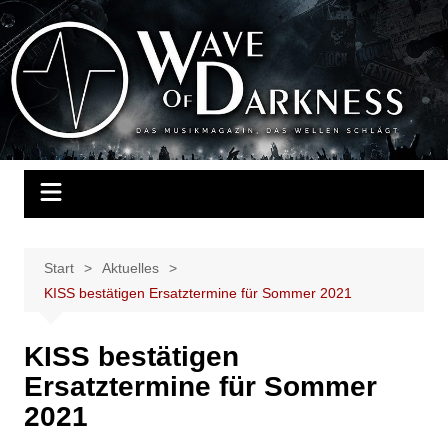
Zum
Inhalt
Wave of Darkness
Das Musikmagazin, das Wellen schlägt. Konzerte, Festivals, Events,
springen
Fotos, Termine, Interviews, Berichte, Musik
Start
Aktuelles
KISS bestätigen Ersatztermine für Sommer 2021
KISS bestätigen
Ersatztermine für Sommer
2021