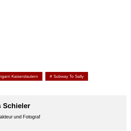
garn Kaiserslautern
Subway To Sally
 Schieler
akteur und Fotograf