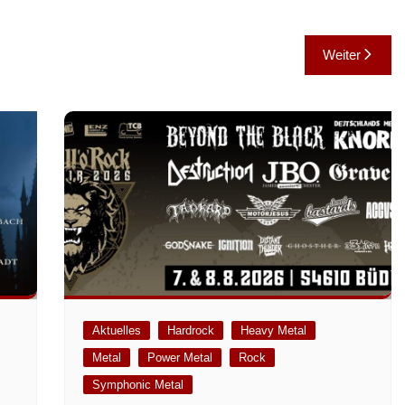
Weiter
Aktuelles
Hardrock
Heavy Metal
Metal
Power Metal
Rock
m
Symphonic Metal