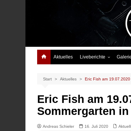
Zum
Inhalt
springen
Das Musikmagazin, das Wellen schlägt. Konzerte, Festival
Aktuelles
Liveberichte
Galeri
Konzertberichte
Festivalberichte
Start
Aktuelles
Eric Fish am 19.07.2020
Interviews
Eric Fish am 19.
Highlights
Sommergarten in 
Andreas Schieler
16. Juli 2020
Aktuel