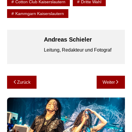
Cotton Club Kaiserslautern
Dritte Wahl
Kammgarn Kaiserslautern
Andreas Schieler
Leitung, Redakteur und Fotograf
Beitragsnavigation
Zurück
Weiter