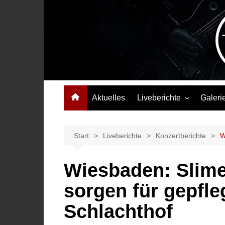
Zum
Inhalt
springen
Das Musikmagazin, das Wellen schlägt. Konzerte, Festival
Aktuelles
Liveberichte
Galeri
Konzertberichte
Festivalberichte
Start
Liveberichte
Konzertberichte
W
Interviews
Wiesbaden: Slime
Highlights
sorgen für gepfle
Schlachthof