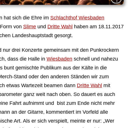
 hat sich die Ehre im
Schlachthof Wiesbaden
n Form von
Slime
und
Dritte Wahl
haben am 18.11.2017
ischen Landeshauptstadt gesorgt.
nd nur drei Konzerte gemeinsam mit den Punkrockern
ch, dass die Halle in
Wiesbaden
schnell und nahezu
das bunt gemischte Publikum aus der Kälte in die
Merch-Stand oder den anderen Ständen wir zum
Nach etwas Wartezeit beamen dann
Dritte Wahl
mit
arometer ganz weit nach oben. So dauert es auch
eine Fahrt aufnimmt und bist zum Ende nicht mehr
ann an der Gitarre, kommentiert im Vorfeld alle
ische Art. Als er sich verspielt, meinte er nur: „Wer