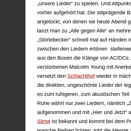
„unsere Lieder“ zu spielen. Und Altpun
vorher aufgehört hat. Die stilprägende
angelockt, von denen sie heute Abend ge
tanzt man zu „Alle gegen Alle“ an mehrer
„Störtebecker“ schnell mal auf Händen 
zwischen den Liedern ertönen stellenwei
aus den Boxen die Klänge von AC/DCs „
verstorbenen Malcolm Young mit Anerk
versetzt den
Schlachthof
wieder in mäch
die direkten, ungeschönte Lieder der l
es zum ruhigeren, zum akustischen Teil ü
Ruhe währt nur zwei Liedern, nämlich „Z
aufgenommen und mit „Hier und Jetzt“ ab
Slime
ist bekannt und kommt bei dem Pu
manche Reihen lichten, tobt die Menge zu