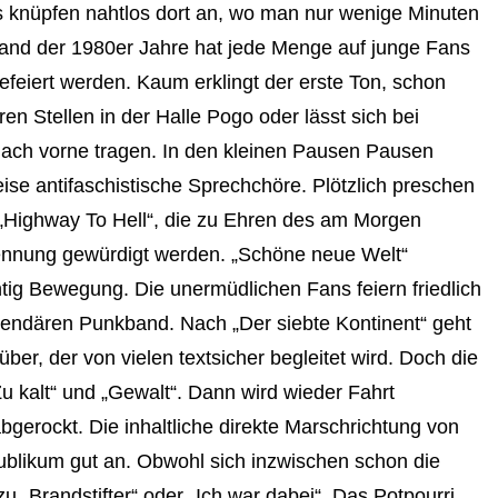
ks knüpfen nahtlos dort an, wo man nur wenige Minuten
 Band der 1980er Jahre hat jede Menge auf junge Fans
feiert werden. Kaum erklingt der erste Ton, schon
en Stellen in der Halle Pogo oder lässt sich bei
nach vorne tragen. In den kleinen Pausen Pausen
se antifaschistische Sprechchöre. Plötzlich preschen
Highway To Hell“, die zu Ehren des am Morgen
ennung gewürdigt werden. „Schöne neue Welt“
tig Bewegung. Die unermüdlichen Fans feiern friedlich
egendären Punkband. Nach „Der siebte Kontinent“ geht
ber, der von vielen textsicher begleitet wird. Doch die
u kalt“ und „Gewalt“. Dann wird wieder Fahrt
gerockt. Die inhaltliche direkte Marschrichtung von
blikum gut an. Obwohl sich inzwischen schon die
 „Brandstifter“ oder „Ich war dabei“. Das Potpourri