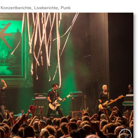
Konzertberichte
,
Liveberichte
,
Punk