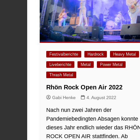
Festivalberichte
Hardrock
Heavy Metal
Liveberichte
Metal
Power Metal
Thrash Metal
Rhön Rock Open Air 2022
Gabi Henke
4. August 2022
Nach nun zwei Jahren der
Pandemiebedingten Absagen konnte
dieses Jahr endlich wieder das RHÖ
ROCK OPEN AIR stattfinden. Ab