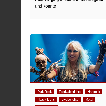
und konnte
Dark Rock
Festivalberichte
Hardrock
Heavy Metal
Liveberichte
Metal