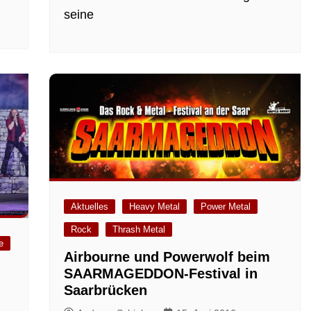
seine
Aktuelles
Heavy Metal
Power Metal
Rock
Thrash Metal
e
Airbourne und Powerwolf beim
SAARMAGEDDON-Festival in
Saarbrücken