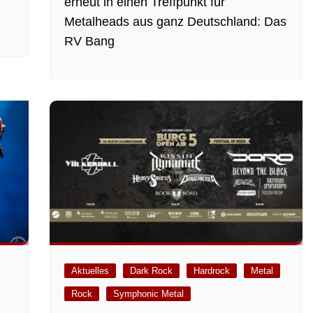
erneut in einen Treffpunkt für
Metalheads aus ganz Deutschland: Das
RV Bang
Aktuelles
Dark Rock
Hardrock
Metal
Rock
Symphonic Metal