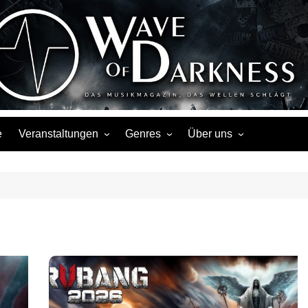
Wave of Darknes
s, Events, Fotos, Termine, Interviews, Berichte, Musik
e
Veranstaltungen
Genres
Über uns
Liste
Metal
Über uns
Touren
Rock
Facebook
Kalender
Gothic / Dark
Instagram
Konzerte
Punk
Festivals
Folk / Mittelalter
Veranstaltungsorte
Weitere Genres